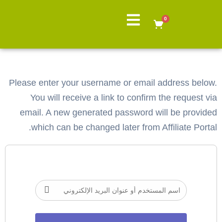
0
Affiliate Reset Password
Please enter your username or email address below.
You will receive a link to confirm the request via
email. A new generated password will be provided
which can be changed later from Affiliate Portal.