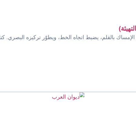
إمساك بالقلم، يضبط اتجاه الخط، ويطوّر تركيزه البصري. كتاب