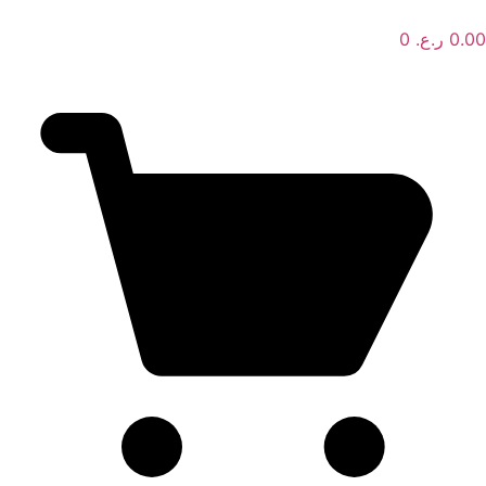
Ski
t
0.00
ر.ع.
0
conten