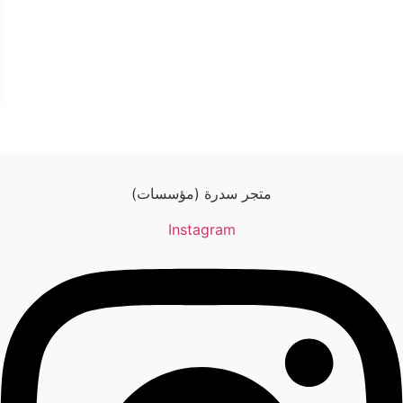
ة
ا
ل
ت
ص
و
ي
ب
ا
ل
ك
ر
و
متجر سدرة (مؤسسات)
ي
ة
Instagram