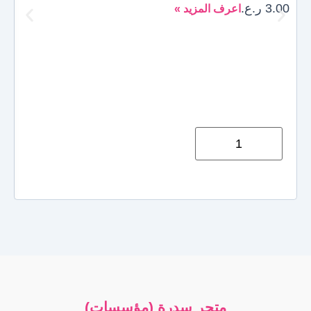
3.00
ر.ع.
اعرف المزيد »
00
متجر سدرة (مؤسسات)