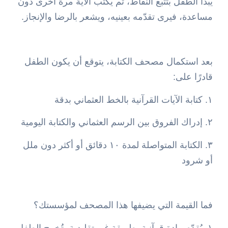
يبدأ الطفل بتتبّع النقاط، ثم يكتب الآية مرة أخرى دون
مساعدة، فيرى تقدّمه بعينيه، ويشعر بالرضا والإنجاز.
بعد استكمال مصحف الكتابة، يتوقع أن يكون الطفل
قادرًا على:
١. كتابة الآيات القرآنية بالخط العثماني بدقة
٢. إدراك الفروق بين الرسم العثماني والكتابة اليومية
٣. الكتابة المتواصلة لمدة ١٠ دقائق أو أكثر دون ملل
أو شرود
فما القيمة التي يضيفها هذا المصحف لمؤسستك؟
١. يُقدّم مادة قرآنية بطريقة غير تقليدية، تُخرج الطفل