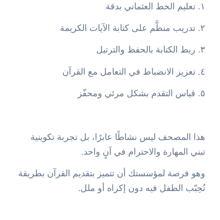
١. تعليم الخط العثماني بدقة
٢. تدريب منظَّم على كتابة الآيات الكريمة
٣. ربط الكتابة بالحفظ والترتيل
٤. تعزيز الانضباط في التعامل مع القرآن
٥. قياس التقدم بشكل مرئي ومحفّز
هذا المصحف ليس نشاطًا عابرًا، بل تجربة تكوينية
تبني المهارة والاحترام في آنٍ واحد.
وهو فرصة لمؤسستك أن تتميز بتقديم القرآن بطريقة
تُحِبّب الطفل فيه دون إكراه أو ملل.