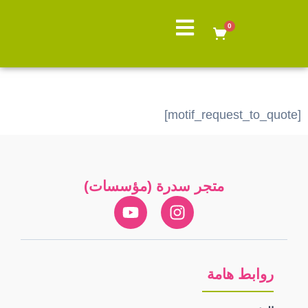
0
Request a Quote
[motif_request_to_quote]
متجر سدرة (مؤسسات)
روابط هامة