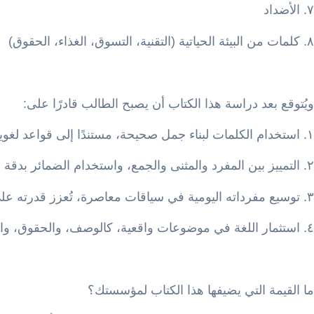
٧. الأضداد
٨. كلمات من البيئة الحياتية (التقنية، التسوق، الغذاء، الحقوق)
ويُتوقع بعد دراسة هذا الكتاب أن يصبح الطالب قادرًا على:
١. استخدام الكلمات لبناء جمل صحيحة، مستندًا إلى قواعد لغوية أولية
٢. التمييز بين المفرد والمثنى والجمع، واستخدام الضمائر بدقة
٣. توسيع مفرداته اليومية في سياقات معاصرة، تُعزز قدرته على التعبير عن مشاعره واهتماماته
٤. استثمار اللغة في موضوعات واقعية، كالوصف، والحقوق، والمواقف الحياتية
ما القيمة التي يضيفها هذا الكتاب لمؤسستك؟